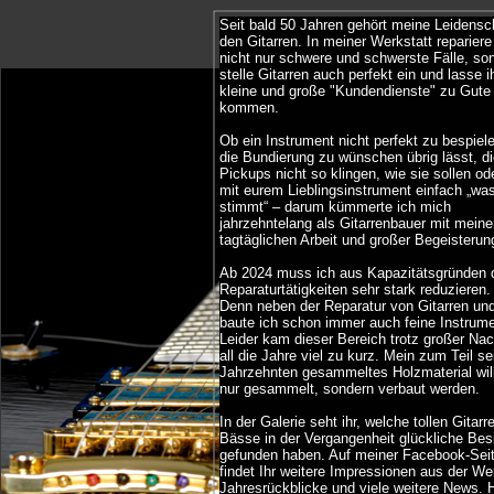
Seit bald 50 Jahren gehört meine Leidensc
den Gitarren. In meiner Werkstatt repariere
nicht nur schwere und schwerste Fälle, so
stelle Gitarren auch perfekt ein und lasse 
kleine und große "Kundendienste" zu Gute
kommen.
Ob ein Instrument nicht perfekt zu bespiele
die Bundierung zu wünschen übrig lässt, d
Pickups nicht so klingen, wie sie sollen od
mit eurem Lieblingsinstrument einfach „was
stimmt“ – darum kümmerte ich mich
jahrzehntelang als Gitarrenbauer mit meine
tagtäglichen Arbeit und großer Begeisterun
Ab 2024 muss ich aus Kapazitätsgründen 
Reparaturtätigkeiten sehr stark reduzieren.
Denn neben der Reparatur von Gitarren un
baute ich schon immer auch feine Instrume
Leider kam dieser Bereich trotz großer Na
all die Jahre viel zu kurz. Mein zum Teil se
Jahrzehnten gesammeltes Holzmaterial will
nur gesammelt, sondern verbaut werden.
In der Galerie seht ihr, welche tollen Gitarr
Bässe in der Vergangenheit glückliche Bes
gefunden haben. Auf meiner Facebook-Sei
findet Ihr weitere Impressionen aus der Wer
Jahresrückblicke und viele weitere News. H