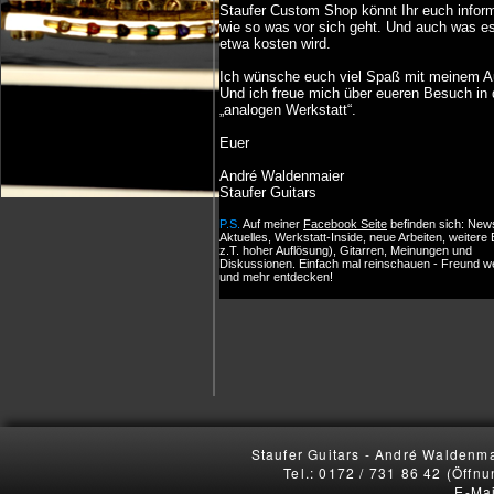
Staufer Custom Shop könnt Ihr euch inform
wie so was vor sich geht. Und auch was es
etwa kosten wird.
Ich wünsche euch viel Spaß mit meinem Auf
Und ich freue mich über eueren Besuch in 
„analogen Werkstatt“.
Euer
André Waldenmaier
Staufer Guitars
P.S.
Auf meiner
Facebook Seite
befinden sich: New
Aktuelles, Werkstatt-Inside, neue Arbeiten, weitere B
z.T. hoher Auflösung), Gitarren, Meinungen und
Diskussionen. Einfach mal reinschauen - Freund 
und mehr entdecken!
Staufer Guitars - André Waldenma
Tel.: 0172 / 731 86 42 (Öffn
E-Mai