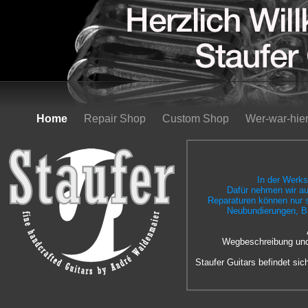
Home
Repair Shop
Custom Shop
Wer-war-hie
In der
Werkst
Dafür nehmen wir au
Reparaturen können nur 
Neubundierungen, B
Wegbeschreibung und
Staufer Guitars befindet si